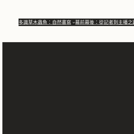
跳
至
多識草木蟲魚：自然書寫
幕前幕後：從記者到主播之
主
要
內
容