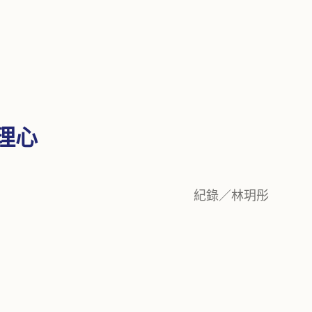
同理心
紀錄／林玥彤