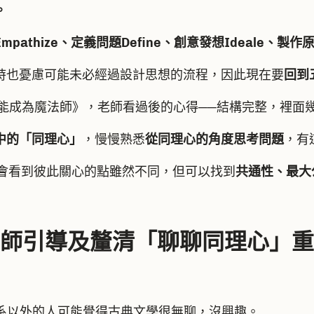
。
mpathize、定義問題Define、創意發想Ideale、製
同時也憂慮可能未必經過設計思想的流程，因此現在要
回到
就能成為魔法師》，老師看過後的心得──結構完整，裡面
中的「同理心」
，慢慢熟悉
從同理心的角度思考問題
，有
會看到彼此關心的點雖然不同，但可以找到
共通性、最大
師引導及釐清「聊聊同理心」重
系以外的人可能覺得古典文學很無聊，沒興趣。