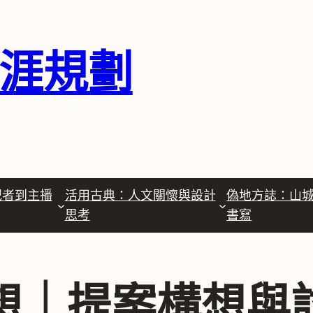
涯規劃
記者到主播
活用古典：人文關懷與設計
偽地方誌：山
思考
書寫
想｜提案構想與