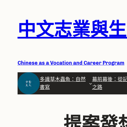
跳
中文志業
與生
至
主
要
內
容
Chine
se as a Vocation and Career Program
多識草木蟲魚：自然
幕前幕後：從
書寫
之路
提案發