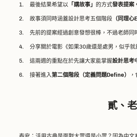
1. 最後結果希望以
「講故事」
的方式
發表提案
2. 故事須同時涵蓋設計思考五個階段
（同理心E
3. 先前的提案經過創意發想很棒，不過老師
4. 分享關於電影《如果30歲還是處男，似乎
5. 這兩週的重點在於先讓大家能掌握
設計思考
6. 接著進入
第二個階段（定義問題Define）
，
貳、老
泰安：活用古典是面對大眾還是小眾？因為中文