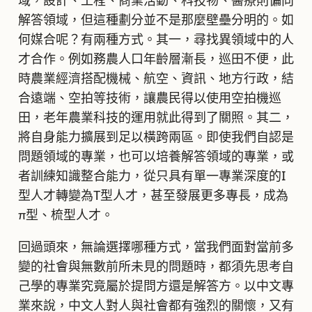
域，設計、工程、商業活動、科技物、醫療則偏向
解答領域，但這種劃分並不是那麼壁壘分明的。如
何媒合呢？有兩種方式。其一，尋找異領域中的人
才合作。例如務農人口年齡層漸長，巡田不便，此
時農業經濟搭配機械、航空、資訊、地方行政，結
合遠端、空拍等技術，讓農民得以使用空拍機巡
田，老年農業科技的運用就此得到了關照。其二，
將自身能力擴展到足以橫跨兩區。即使我們自認是
問題領域的專業，也可以培養解答領域的專業，或
者訓練知識整合能力，從只具有單一專業深度的I
型人才轉變為T型人才，甚至發展更多專長，成為
π型、梳型人才。
回過頭來，無論選擇哪種方式，當我們面對當前多
變的社會與無數前所未見的問題時，都須先思考自
己學的專業究竟屬於提問方還是解答方。以中文專
業來說，中文人對人與社會都有強烈的關懷，又有