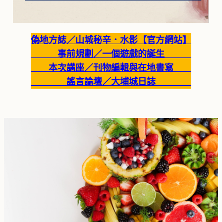
偽地方誌／山城秘辛．水影【官方網站】
事前規劃／一個遊戲的誕生
本次講座／刊物編輯與在地書寫
謠言論壇／大埔城日誌