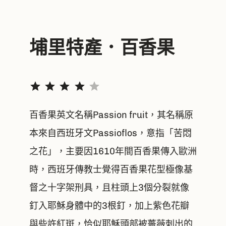
埔里特產．百香果
評分：4 分，滿分為 5。
百香果英文名稱Passion fruit，其名稱原
本來自西班牙文Passioflos，意指「苦悶
之花」，主要因1610年間百香果傳入歐洲
時，西班牙傳教士覺得百香果花型極像基
督之十字架刑具，且柱頭上3個分裂就像
釘入耶穌身體中的3根釘，加上紫色花瓣
與些許紅斑，恰似耶穌頭部被薔薇刺出的