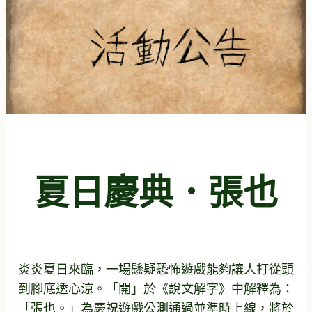
夏日慶典．張也
炎炎夏日來臨，一場懸疑恐怖遊戲能夠讓人打從頭
到腳底透心涼。「開」於《說文解字》中解釋為：
「張也。」為慶祝遊戲公測通過並準時上線，將於