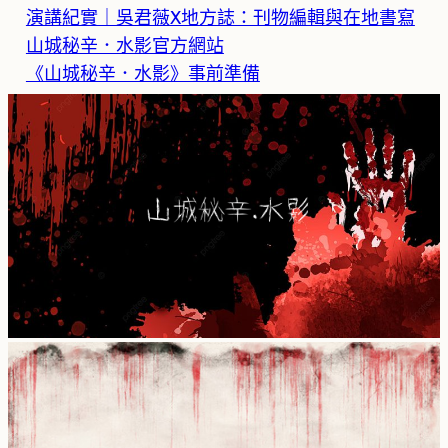
演講紀實｜吳君薇X地方誌：刊物編輯與在地書寫
山城秘辛．水影官方網站
《山城秘辛．水影》事前準備