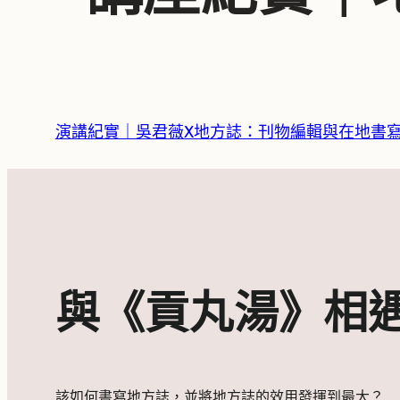
演講紀實｜吳君薇X地方誌：刊物編輯與在地書
與《貢丸湯》相
該如何書寫地方誌，並將地方誌的效用發揮到最大？