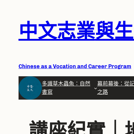
跳
中文志業
與生
至
主
要
內
容
Chine
se as a Vocation and Career Program
多識草木蟲魚：自然
幕前幕後：從
書寫
之路
講座紀實｜