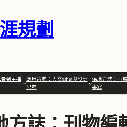
涯規劃
記者到主播
活用古典：人文關懷與設計
偽地方誌：山
思考
書寫
地方誌：刊物編